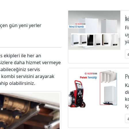
İk
eçen gün yeni yerler
F
u
y
s ekipleri ile her an
 sizlere daha hizmet vermeye
abileceğiniz servis
Pe
 kombi servisini arayarak
ip olabilirsiniz.
K
d
k
i