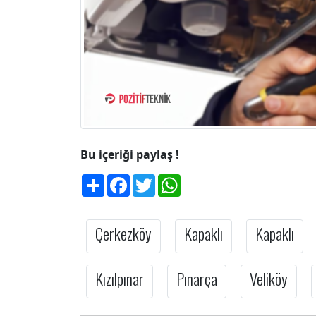
Bu içeriği paylaş !
Share
Facebook
Twitter
WhatsApp
Çerkezköy
Kapaklı
Kapaklı
Kızılpınar
Pınarça
Veliköy