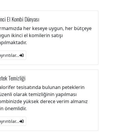
inci El Kombi Dünyası
irmamızda her keseye uygun, her bütçeye
ygun ikinci el komilerin satışı
apılmaktadır.
ayrıntılar...
tek Temizliği
alorifer tesisatında bulunan peteklerin
üzenli olarak temizliğinin yapılması
ombinizde yüksek derece verim almanız
çin önemlidir.
ayrıntılar...