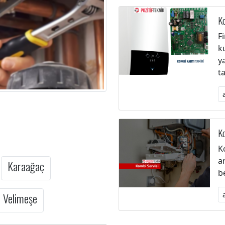
Ko
F
k
y
t
Ko
K
a
Karaağaç
b
Velimeşe