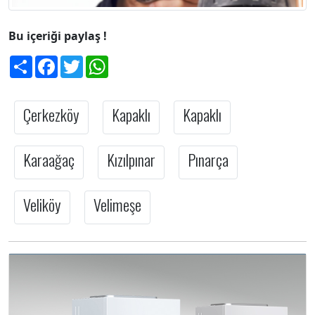
Bu içeriği paylaş !
Share
Facebook
Twitter
WhatsApp
Çerkezköy
Kapaklı
Kapaklı
Karaağaç
Kızılpınar
Pınarça
Veliköy
Velimeşe