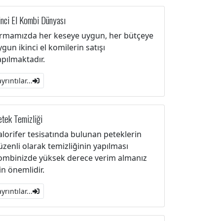
inci El Kombi Dünyası
irmamızda her keseye uygun, her bütçeye
ygun ikinci el komilerin satışı
apılmaktadır.
ayrıntılar...
tek Temizliği
alorifer tesisatında bulunan peteklerin
üzenli olarak temizliğinin yapılması
ombinizde yüksek derece verim almanız
çin önemlidir.
ayrıntılar...