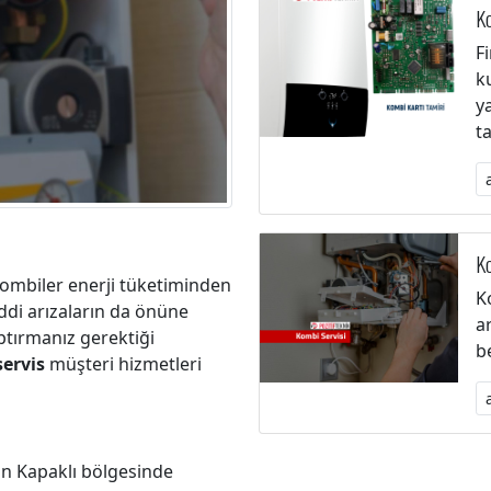
Ko
F
k
y
t
Ko
kombiler enerji tüketiminden
K
iddi arızaların da önüne
a
tırmanız gerektiği
b
ervis
müşteri hizmetleri
n Kapaklı bölgesinde