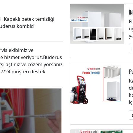
İk
, Kapaklı petek temizliği
F
Buderus kombici.
u
y
vis ekibimiz ve
re hizmet veriyoruz.Buderus
rşılaştınız ve çözemiyorsanız
Pe
e 7/24 müşteri destek
K
d
k
i