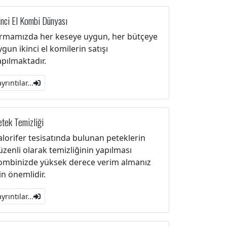
inci El Kombi Dünyası
irmamızda her keseye uygun, her bütçeye
ygun ikinci el komilerin satışı
apılmaktadır.
ayrıntılar...
tek Temizliği
alorifer tesisatında bulunan peteklerin
üzenli olarak temizliğinin yapılması
ombinizde yüksek derece verim almanız
çin önemlidir.
ayrıntılar...