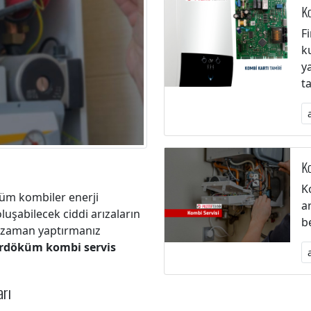
Ko
F
k
y
t
Ko
K
küm kombiler enerji
a
luşabilecek ciddi arızaların
b
 zaman yaptırmanız
rdöküm kombi servis
rı