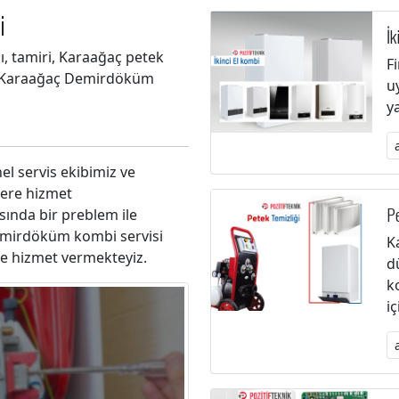
i
İk
, tamiri, Karaağaç petek
F
24 Karaağaç Demirdöküm
u
y
el servis ekibimiz ve
lere hizmet
Pe
ında bir preblem ile
Demirdöküm kombi servisi
K
ile hizmet vermekteyiz.
d
k
i