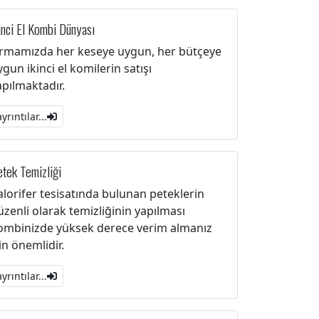
inci El Kombi Dünyası
irmamızda her keseye uygun, her bütçeye
ygun ikinci el komilerin satışı
apılmaktadır.
ayrıntılar...
tek Temizliği
alorifer tesisatında bulunan peteklerin
üzenli olarak temizliğinin yapılması
ombinizde yüksek derece verim almanız
çin önemlidir.
ayrıntılar...