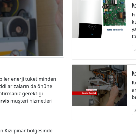
Ko
F
k
y
t
Ko
biler enerji tüketiminden
K
iddi arızaların da önüne
a
tırmanız gerektiği
b
rvis
müşteri hizmetleri
n Kızılpınar bölgesinde