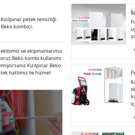
İk
 Kızılpınar petek temizliği
F
r Beko kombici.
u
y
 ekibimiz ve ekipmanlarımız
yoruz.Beko kombi kullanımı
zemiyorsanız Kızılpınar Beko
Pe
tek hattımız ile hizmet
K
d
k
i