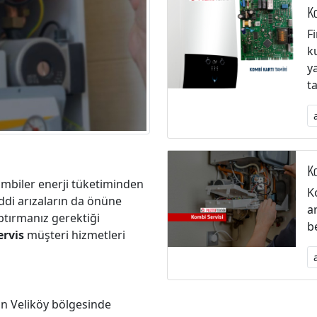
Ko
F
k
y
t
Ko
kombiler enerji tüketiminden
K
iddi arızaların da önüne
a
tırmanız gerektiği
b
ervis
müşteri hizmetleri
n Veliköy bölgesinde