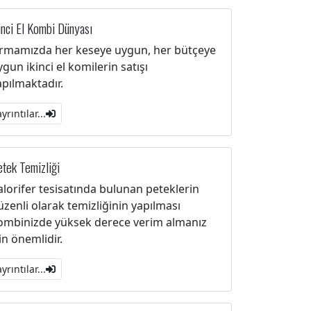
inci El Kombi Dünyası
irmamızda her keseye uygun, her bütçeye
ygun ikinci el komilerin satışı
apılmaktadır.
ayrıntılar...
tek Temizliği
alorifer tesisatında bulunan peteklerin
üzenli olarak temizliğinin yapılması
ombinizde yüksek derece verim almanız
çin önemlidir.
ayrıntılar...