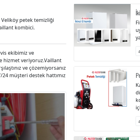
İk
, Veliköy petek temizliği
F
illant kombici.
u
y
vis ekibimiz ve
e hizmet veriyoruz.Vaillant
rşılaştınız ve çözemiyorsanız
Pe
 7/24 müşteri destek hattımız
K
d
k
i